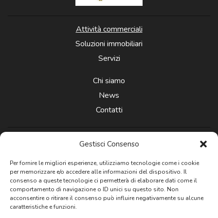
Attività commerciali
Soluzioni immobiliari
Servizi
Chi siamo
News
Contatti
Gestisci Consenso
Per fornire le migliori esperienze, utilizziamo tecnologie come i cookie
per memorizzare e/o accedere alle informazioni del dispositivo. Il
Newsletter
consenso a queste tecnologie ci permetterà di elaborare dati come il
comportamento di navigazione o ID unici su questo sito. Non
acconsentire o ritirare il consenso può influire negativamente su alcune
caratteristiche e funzioni.