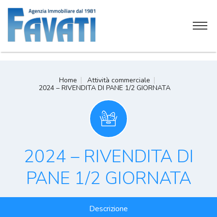
Home
Home
Attività commerciale
2024 – RIVENDITA DI PANE 1/2 GIORNATA
Chi siamo
Servizi
Attività commerciali
2024 – RIVENDITA DI
Soluzioni immobiliari
PANE 1/2 GIORNATA
Contatti
Descrizione