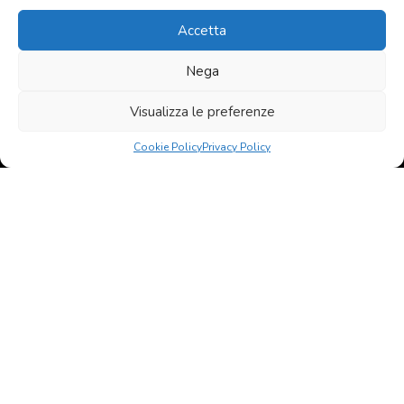
Privacy: Acconsento al trattamento
dei dati personali
Accetta
Nega
© 2020 - 2026 All rights reserved Agenzia Immobiliare Favati
Contatti
Privacy policy
Visualizza le preferenze
born in
MaMaStudiOs
Cookie Policy
Privacy Policy