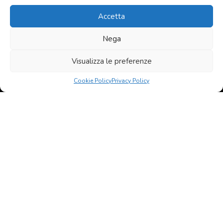
Privacy: Acconsento al trattamento
dei dati personali
Accetta
Nega
© 2020 - 2026 All rights reserved Agenzia Immobiliare Favati
Contatti
Privacy policy
Visualizza le preferenze
born in
MaMaStudiOs
Cookie Policy
Privacy Policy