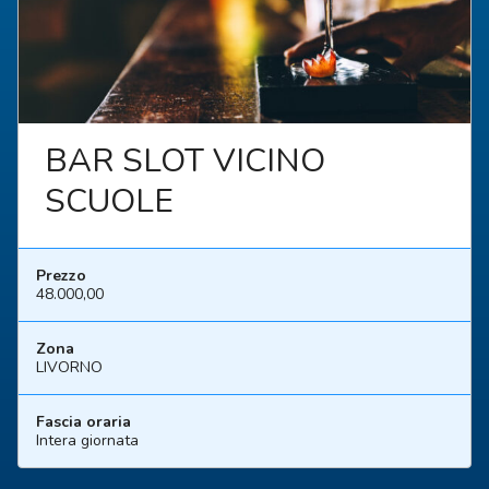
BAR SLOT VICINO
SCUOLE
rezzo
P
8.000,00
6
ona
Z
IVORNO
L
scia oraria
Fa
tera giornata
In