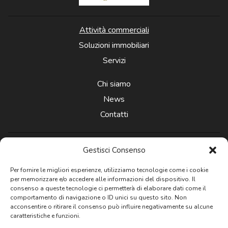
Attività commerciali
Soluzioni immobiliari
Servizi
Chi siamo
News
Contatti
Gestisci Consenso
Per fornire le migliori esperienze, utilizziamo tecnologie come i cookie
per memorizzare e/o accedere alle informazioni del dispositivo. Il
Newsletter
consenso a queste tecnologie ci permetterà di elaborare dati come il
comportamento di navigazione o ID unici su questo sito. Non
acconsentire o ritirare il consenso può influire negativamente su alcune
caratteristiche e funzioni.