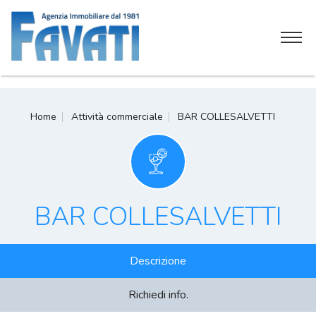
Home
Home
Attività commerciale
BAR COLLESALVETTI
Chi siamo
Servizi
Attività commerciali
BAR COLLESALVETTI
Soluzioni immobiliari
Descrizione
Contatti
Richiedi info.