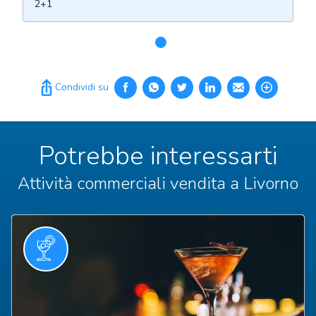
2+1
Condividi su
Potrebbe interessarti
Attività commerciali vendita a Livorno