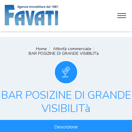
Home
Home
Attività commerciale
BAR POSIZINE DI GRANDE VISIBILITà
Chi siamo
Servizi
Attività commerciali
BAR POSIZINE DI GRANDE
Soluzioni immobiliari
VISIBILITà
Contatti
Descrizione