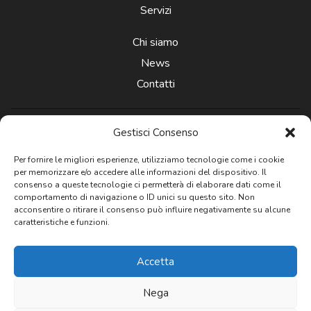
Servizi
Chi siamo
News
Contatti
Gestisci Consenso
Per fornire le migliori esperienze, utilizziamo tecnologie come i cookie
per memorizzare e/o accedere alle informazioni del dispositivo. Il
Newsletter
consenso a queste tecnologie ci permetterà di elaborare dati come il
comportamento di navigazione o ID unici su questo sito. Non
acconsentire o ritirare il consenso può influire negativamente su alcune
caratteristiche e funzioni.
Privacy: Acconsento al trattamento
dei dati personali
Accetta
Nega
© 2020 - 2026 All rights reserved Agenzia Immobiliare Favati