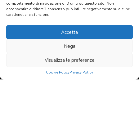
comportamento di navigazione o ID unici su questo sito. Non
acconsentire o ritirare il consenso può influire negativamente su alcune
caratteristiche e funzioni.
Privacy: Acconsento al trattamento
dei dati personali
Accetta
Nega
© 2020 - 2026 All rights reserved Agenzia Immobiliare Favati
Contatti
Privacy policy
Visualizza le preferenze
born in
MaMaStudiOs
Cookie Policy
Privacy Policy