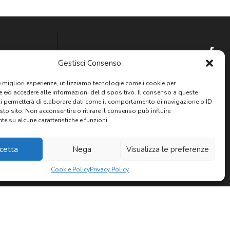
Gestisci Consenso
Newsletter
le migliori esperienze, utilizziamo tecnologie come i cookie per
e/o accedere alle informazioni del dispositivo. Il consenso a queste
ci permetterà di elaborare dati come il comportamento di navigazione o ID
sto sito. Non acconsentire o ritirare il consenso può influire
e su alcune caratteristiche e funzioni.
Privacy: Acconsento al trattamento
dei dati
personali
cetta
Nega
Visualizza le preferenze
Cookie Policy
Privacy Policy