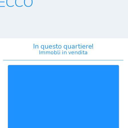
SECCO
In questo quartiere!
Immobli in vendita