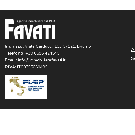
Indirizzo:
Viale Carducci, 113 57121, Livorno
A
Telefono:
+39 0586 424545
So
Email:
info@immobiliarefavati.it
P.IVA:
IT00755660495