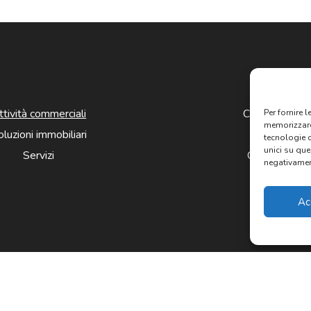
ttività commerciali
Chi siamo
Per fornire 
memorizzare 
luzioni immobiliari
News
tecnologie 
unici su que
Servizi
Contatti
negativament
Ac