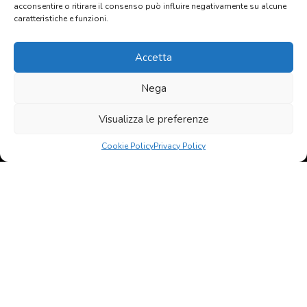
acconsentire o ritirare il consenso può influire negativamente su alcune
caratteristiche e funzioni.
Privacy: Acconsento al trattamento
dei dati personali
Accetta
Nega
© 2020 - 2026 All rights reserved Agenzia Immobiliare Favati
Contatti
Privacy policy
Visualizza le preferenze
born in
MaMaStudiOs
Cookie Policy
Privacy Policy