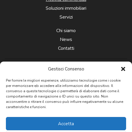
Soluzioni immobiliari
Servizi
Chi siamo
News
Contatti
Gestisci Consenso
Per fornire le migliori esperienze, utilizziamo tecnologie come i cookie
per memorizzare e/o accedere alle informazioni del dispositivo. Il
Newsletter
consenso a queste tecnologie ci permetterà di elaborare dati come il
comportamento di navigazione o ID unici su questo sito. Non
acconsentire o ritirare il consenso può influire negativamente su alcune
caratteristiche e funzioni.
Privacy: Acconsento al trattamento
dei dati personali
Accetta