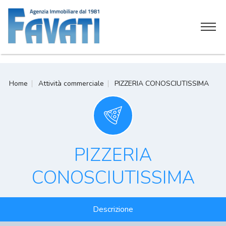
Home
Home
Attività commerciale
PIZZERIA CONOSCIUTISSIMA
Chi siamo
Servizi
Attività commerciali
PIZZERIA
Soluzioni immobiliari
CONOSCIUTISSIMA
Contatti
Descrizione