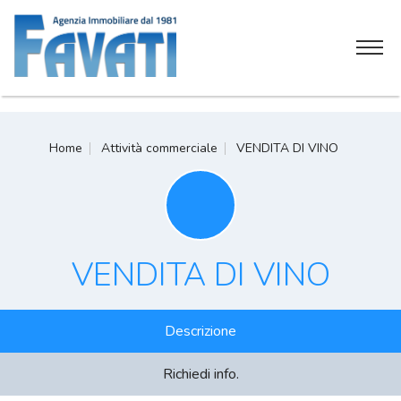
Home
Home
Attività commerciale
VENDITA DI VINO
Chi siamo
Servizi
Attività commerciali
VENDITA DI VINO
Soluzioni immobiliari
Descrizione
Contatti
Richiedi info.