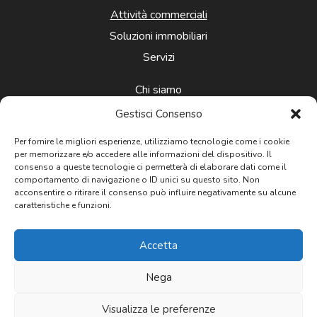
Attività commerciali
Soluzioni immobiliari
Servizi
Chi siamo
News
Gestisci Consenso
Contatti
Per fornire le migliori esperienze, utilizziamo tecnologie come i cookie
per memorizzare e/o accedere alle informazioni del dispositivo. Il
consenso a queste tecnologie ci permetterà di elaborare dati come il
comportamento di navigazione o ID unici su questo sito. Non
acconsentire o ritirare il consenso può influire negativamente su alcune
caratteristiche e funzioni.
Newsletter
Accetta
Nega
Privacy: Acconsento al trattamento
dei dati personali
Visualizza le preferenze