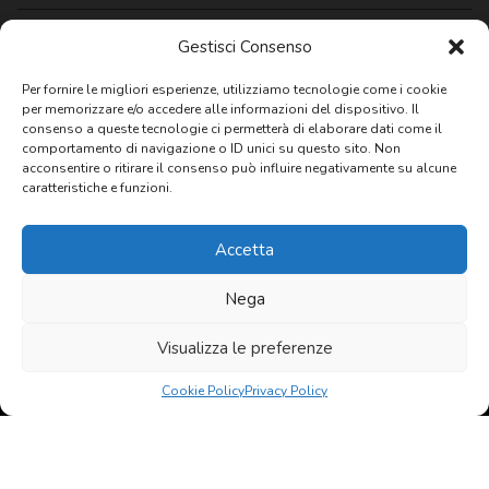
Gestisci Consenso
Per fornire le migliori esperienze, utilizziamo tecnologie come i cookie
per memorizzare e/o accedere alle informazioni del dispositivo. Il
Newsletter
consenso a queste tecnologie ci permetterà di elaborare dati come il
comportamento di navigazione o ID unici su questo sito. Non
acconsentire o ritirare il consenso può influire negativamente su alcune
caratteristiche e funzioni.
Privacy: Acconsento al trattamento
dei dati personali
Accetta
Nega
© 2020 - 2026 All rights reserved Agenzia Immobiliare Favati
Contatti
Privacy policy
Visualizza le preferenze
born in
MaMaStudiOs
Cookie Policy
Privacy Policy