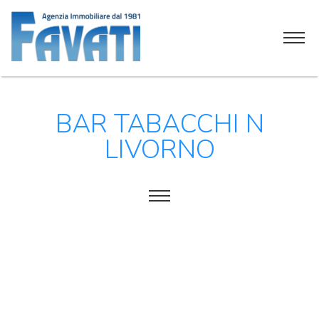
Home
BAR TABACCHI N
Chi siamo
LIVORNO
Servizi
Attività commerciali
Soluzioni immobiliari
Tutti
Contatti
Alberghi
Alimentari