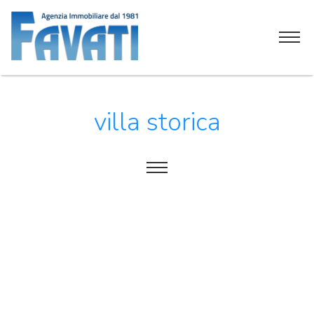
Home
villa storica
Chi siamo
Servizi
Attività commerciali
Tutti
Soluzioni immobiliari
Alberghi
Contatti
Alimentari
Bar