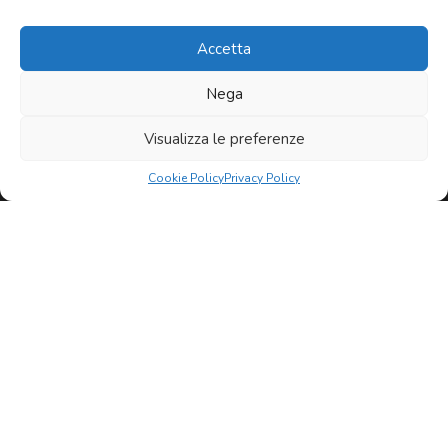
Pizzerie
Pub
Accetta
Attività commerciali
Ristoranti
Nega
Soluzioni immobiliari
Surgelati
Visualizza le preferenze
Servizi
Tabaccherie
Cookie Policy
Privacy Policy
Chi siamo
News
Tavola Calda
Contatti
TIMBRI E TARGHE
TRATTORIA
Varie
Newsletter
Vendita di VINO