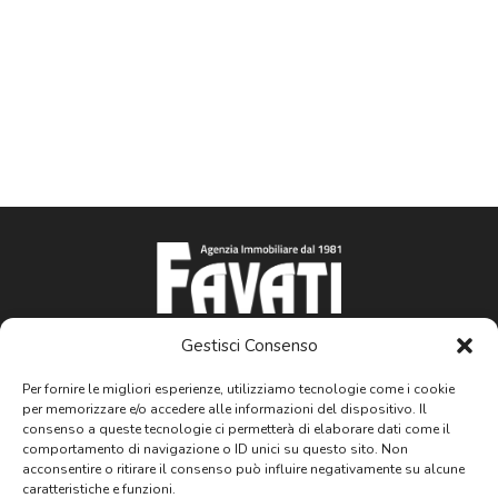
Panetterie
Panifici
Paninoteca
Parafarmacia
Parrucchieri
Pasta Fresca
Indirizzo:
Viale Carducci, 113 57121, Livorno
Gestisci Consenso
Pasticcerie
Telefono:
+39 0586 424545
Per fornire le migliori esperienze, utilizziamo tecnologie come i cookie
Email:
info@immobiliarefavati.it
PESCHERIA
per memorizzare e/o accedere alle informazioni del dispositivo. Il
P.IVA:
IT00755660495
consenso a queste tecnologie ci permetterà di elaborare dati come il
Piante e Fiori
comportamento di navigazione o ID unici su questo sito. Non
acconsentire o ritirare il consenso può influire negativamente su alcune
caratteristiche e funzioni.