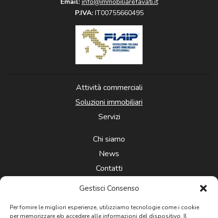
Email:
info@immobiliarefavati.it
P.IVA:
IT00755660495
Attività commerciali
Soluzioni immobiliari
Servizi
Chi siamo
News
Contatti
Gestisci Consenso
Per fornire le migliori esperienze, utilizziamo tecnologie come i cookie
per memorizzare e/o accedere alle informazioni del dispositivo. Il