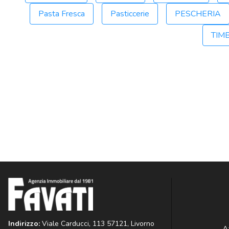
Pasta Fresca
Pasticcerie
PESCHERIA
TIM
Indirizzo:
Viale Carducci, 113 57121, Livorno