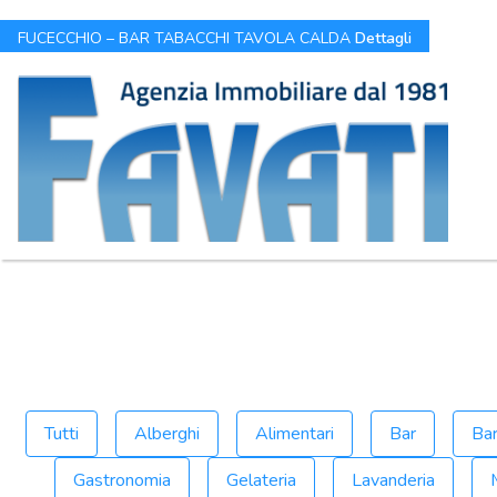
FUCECCHIO – BAR TABACCHI TAVOLA CALDA
Dettagli
Tutti
Alberghi
Alimentari
Bar
Bar
Gastronomia
Gelateria
Lavanderia