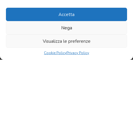
Pizzerie
Accetta
Attività commerciali
Pub
Nega
Soluzioni immobiliari
Ristoranti
Visualizza le preferenze
Servizi
Surgelati
Cookie Policy
Privacy Policy
Chi siamo
Tabaccherie
News
Contatti
Tavola Calda
TIMBRI E TARGHE
TRATTORIA
Newsletter
Varie
Vendita di VINO