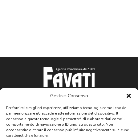
Mini Market
Panetterie
Panifici
Paninoteca
Parafarmacia
Parrucchieri
Pasta Fresca
Indirizzo:
Viale Carducci, 113 57121, Livorno
Gestisci Consenso
Telefono:
+39 0586 424545
Pasticcerie
Per fornire le migliori esperienze, utilizziamo tecnologie come i cookie
Email:
info@immobiliarefavati.it
per memorizzare e/o accedere alle informazioni del dispositivo. Il
P.IVA:
IT00755660495
consenso a queste tecnologie ci permetterà di elaborare dati come il
PESCHERIA
comportamento di navigazione o ID unici su questo sito. Non
acconsentire o ritirare il consenso può influire negativamente su alcune
Piante e Fiori
caratteristiche e funzioni.